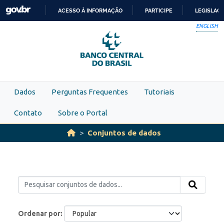
Skip to main content
ACESSO À INFORMAÇÃO
PARTICIPE
LEGISLAÇ
IR
ENGLISH
PARA
O
CONTEÚDO
Dados
Perguntas Frequentes
Tutoriais
Contato
Sobre o Portal
Conjuntos de dados
Ordenar por