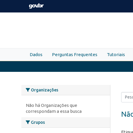
Skip to main content
Dados
Perguntas Frequentes
Tutoriais
Organizações
Não há Organizações que
correspondam a essa busca
Não
Grupos
Etiqu