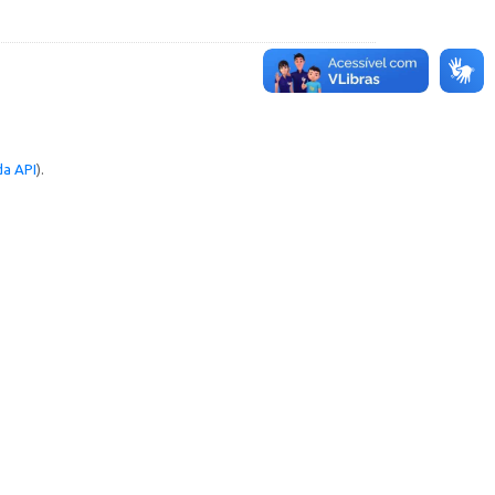
a API
).