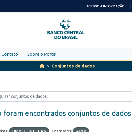
ACESSO À INFORMAÇÃO
IR
PARA
O
CONTEÚDO
Contato
Sobre o Portal
Conjuntos de dados
 foram encontrados conjuntos de dados
etas:
BMeFBOVESPA
Formatos:
API