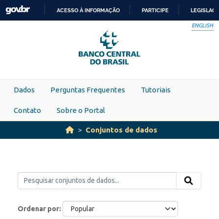
Skip to main content
ACESSO À INFORMAÇÃO
PARTICIPE
LEGISLAÇ
IR
ENGLISH
PARA
O
CONTEÚDO
Dados
Perguntas Frequentes
Tutoriais
Contato
Sobre o Portal
Conjuntos de dados
Ordenar por