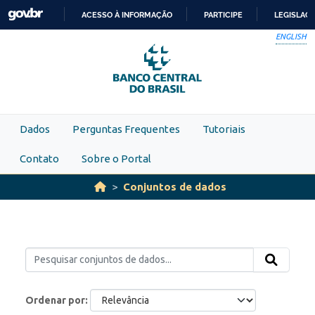
Skip to main content
ACESSO À INFORMAÇÃO
PARTICIPE
LEGISLAÇ
IR
ENGLISH
PARA
O
CONTEÚDO
Dados
Perguntas Frequentes
Tutoriais
Contato
Sobre o Portal
Conjuntos de dados
Ordenar por