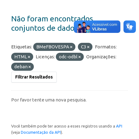
Não foram encontrados
conjuntos de dados
Etiquetas:
BMeFBOVESPA
C3
Formatos:
HTML
Licenças:
odc-odbl
Organizações:
deban
Filtrar Resultados
Por favor tente uma nova pesquisa.
Você também pode ter acesso a esses registros usando a
API
(veja
Documentação da API
).