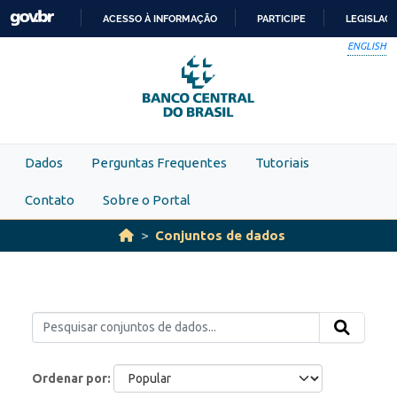
Skip to main content
ACESSO À INFORMAÇÃO
PARTICIPE
LEGISLAÇ
IR
ENGLISH
PARA
O
CONTEÚDO
Dados
Perguntas Frequentes
Tutoriais
Contato
Sobre o Portal
Conjuntos de dados
Ordenar por