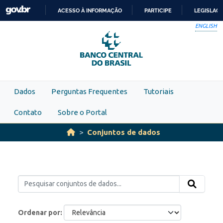
Skip to main content
ACESSO À INFORMAÇÃO
PARTICIPE
LEGISLAÇ
IR
ENGLISH
PARA
O
CONTEÚDO
Dados
Perguntas Frequentes
Tutoriais
Contato
Sobre o Portal
Conjuntos de dados
Ordenar por