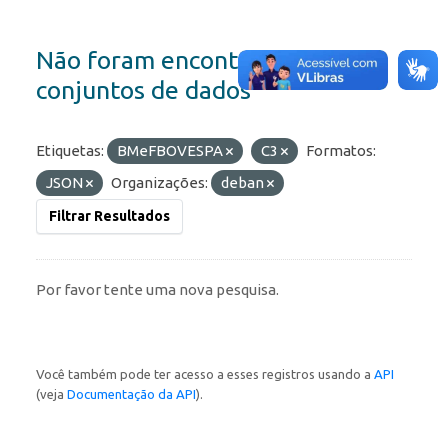
Não foram encontrados
conjuntos de dados
Etiquetas:
BMeFBOVESPA
C3
Formatos:
JSON
Organizações:
deban
Filtrar Resultados
Por favor tente uma nova pesquisa.
Você também pode ter acesso a esses registros usando a
API
(veja
Documentação da API
).