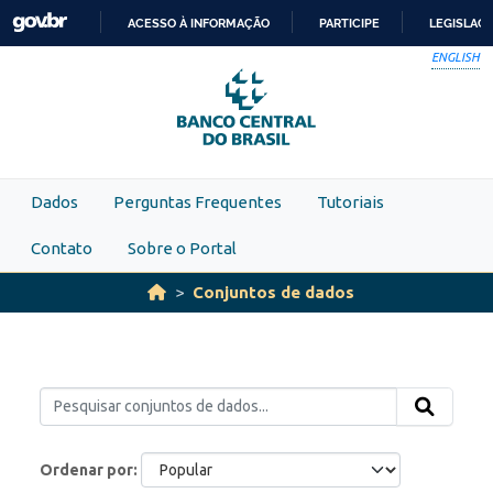
Skip to main content
ACESSO À INFORMAÇÃO
PARTICIPE
LEGISLAÇ
IR
ENGLISH
PARA
O
CONTEÚDO
Dados
Perguntas Frequentes
Tutoriais
Contato
Sobre o Portal
Conjuntos de dados
Ordenar por