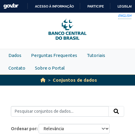
Skip to main content
ACESSO À INFORMAÇÃO
PARTICIPE
LEGISLAÇ
IR
ENGLISH
PARA
O
CONTEÚDO
Dados
Perguntas Frequentes
Tutoriais
Contato
Sobre o Portal
Conjuntos de dados
Ordenar por