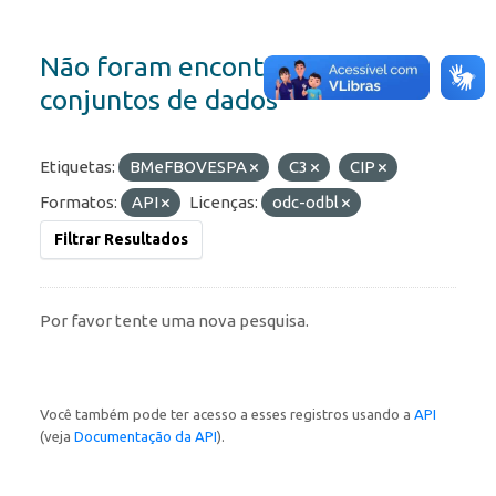
Não foram encontrados
conjuntos de dados
Etiquetas:
BMeFBOVESPA
C3
CIP
Formatos:
API
Licenças:
odc-odbl
Filtrar Resultados
Por favor tente uma nova pesquisa.
Você também pode ter acesso a esses registros usando a
API
(veja
Documentação da API
).