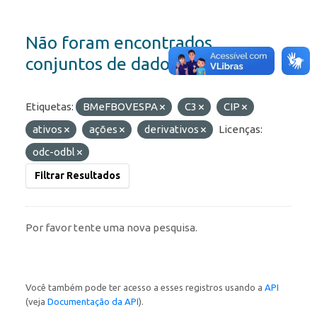
Não foram encontrados
conjuntos de dados
Etiquetas:
BMeFBOVESPA
C3
CIP
ativos
ações
derivativos
Licenças:
odc-odbl
Filtrar Resultados
Por favor tente uma nova pesquisa.
Você também pode ter acesso a esses registros usando a
API
(veja
Documentação da API
).