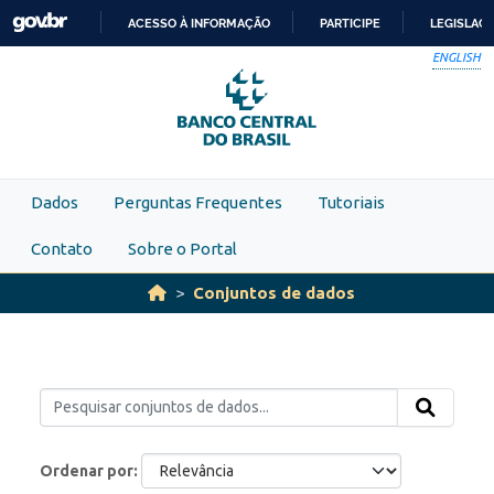
Skip to main content
ACESSO À INFORMAÇÃO
PARTICIPE
LEGISLAÇ
IR
ENGLISH
PARA
O
CONTEÚDO
Dados
Perguntas Frequentes
Tutoriais
Contato
Sobre o Portal
Conjuntos de dados
Ordenar por