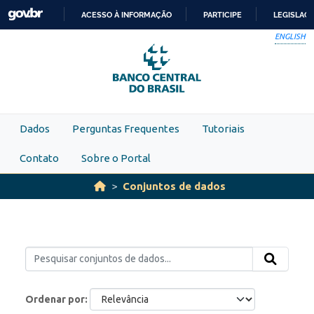
Skip to main content
ACESSO À INFORMAÇÃO
PARTICIPE
LEGISLAÇ
IR
ENGLISH
PARA
O
CONTEÚDO
Dados
Perguntas Frequentes
Tutoriais
Contato
Sobre o Portal
Conjuntos de dados
Ordenar por