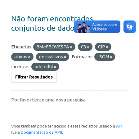
Não foram encontrados
conjuntos de dados
Etiquetas:
BMeFBOVESPA
C3
CIP
ativos
derivativos
Formatos:
JSON
Licenças:
odc-odbl
Filtrar Resultados
Por favor tente uma nova pesquisa.
Você também pode ter acesso a esses registros usando a
API
(veja
Documentação da API
).