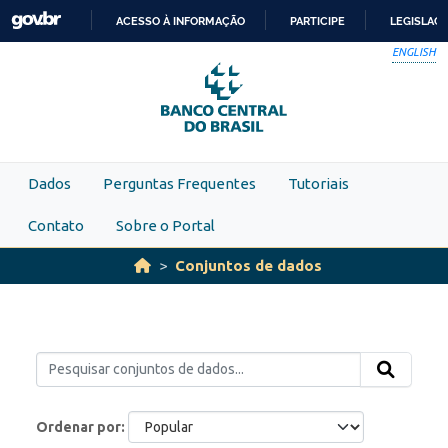
Skip to main content
ACESSO À INFORMAÇÃO
PARTICIPE
LEGISLAÇ
IR
ENGLISH
PARA
O
CONTEÚDO
Dados
Perguntas Frequentes
Tutoriais
Contato
Sobre o Portal
Conjuntos de dados
Ordenar por