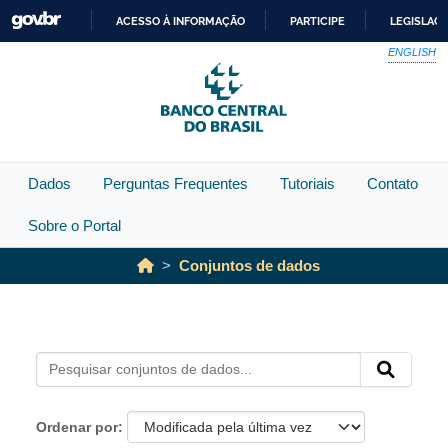
Skip to main content
ACESSO À INFORMAÇÃO
PARTICIPE
LEGISLAÇ
IR
ENGLISH
PARA
O
CONTEÚDO
Dados
Perguntas Frequentes
Tutoriais
Contato
Sobre o Portal
Conjuntos de dados
Ordenar por