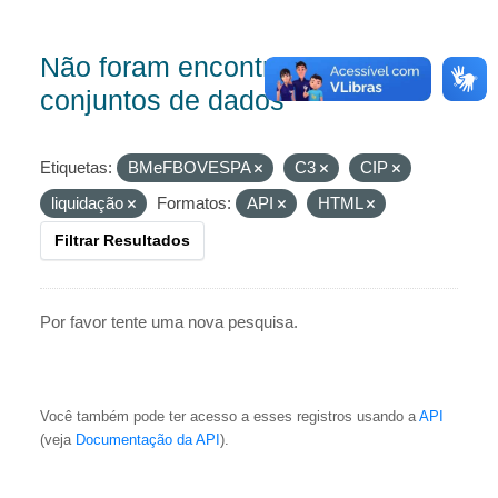
Não foram encontrados
conjuntos de dados
Etiquetas:
BMeFBOVESPA
C3
CIP
liquidação
Formatos:
API
HTML
Filtrar Resultados
Por favor tente uma nova pesquisa.
Você também pode ter acesso a esses registros usando a
API
(veja
Documentação da API
).