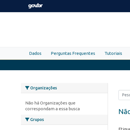
Skip to main content
Dados
Perguntas Frequentes
Tutoriais
Organizações
Não há Organizações que
correspondam a essa busca
Não
Grupos
Etiqu