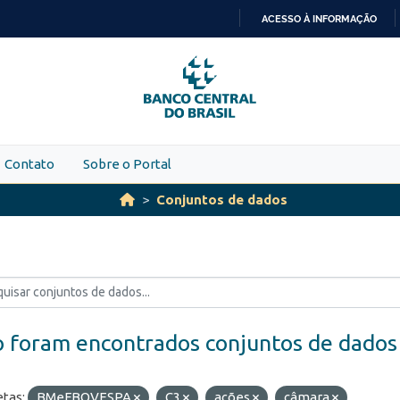
ACESSO À INFORMAÇÃO
IR
PARA
O
CONTEÚDO
Contato
Sobre o Portal
Conjuntos de dados
 foram encontrados conjuntos de dados
etas:
BMeFBOVESPA
C3
ações
câmara