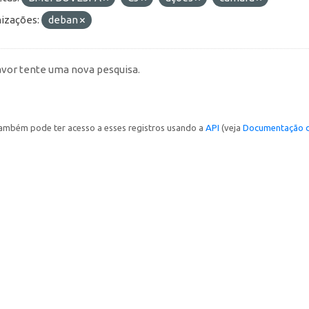
izações:
deban
avor tente uma nova pesquisa.
ambém pode ter acesso a esses registros usando a
API
(veja
Documentação d