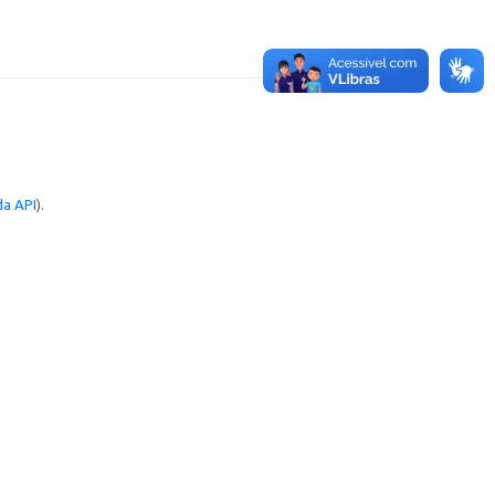
a API
).