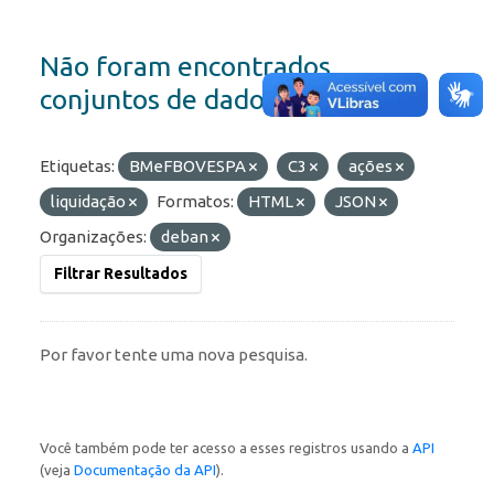
Não foram encontrados
conjuntos de dados
Etiquetas:
BMeFBOVESPA
C3
ações
liquidação
Formatos:
HTML
JSON
Organizações:
deban
Filtrar Resultados
Por favor tente uma nova pesquisa.
Você também pode ter acesso a esses registros usando a
API
(veja
Documentação da API
).