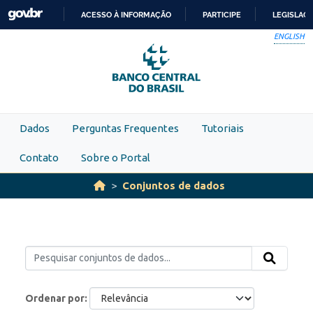
Skip to main content
ACESSO À INFORMAÇÃO
PARTICIPE
LEGISLAÇ
IR
ENGLISH
PARA
O
CONTEÚDO
Dados
Perguntas Frequentes
Tutoriais
Contato
Sobre o Portal
Conjuntos de dados
Ordenar por