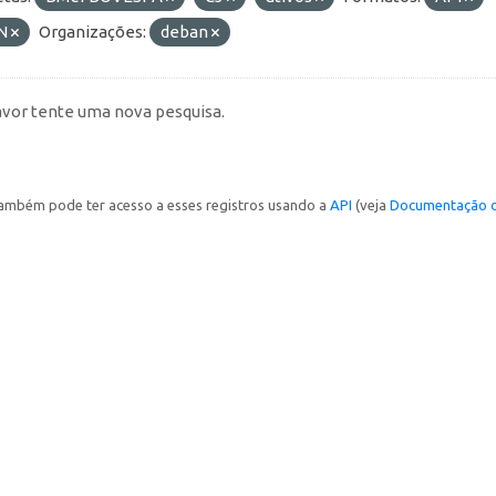
N
Organizações:
deban
avor tente uma nova pesquisa.
ambém pode ter acesso a esses registros usando a
API
(veja
Documentação d