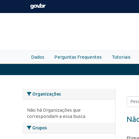
Skip to main content
Dados
Perguntas Frequentes
Tutoriais
Organizações
Não há Organizações que
correspondam a essa busca
Não
Grupos
Etiqu