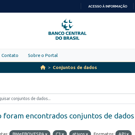
ACESSO À INFORMAÇÃO
IR
PARA
O
CONTEÚDO
Contato
Sobre o Portal
Conjuntos de dados
 foram encontrados conjuntos de dados
etas:
BMeFBOVESPA
C3
ativos
Formatos:
API