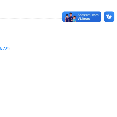
a API
).