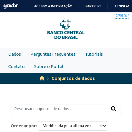
Skip to main content
ACESSO À INFORMAÇÃO
PARTICIPE
LEGISLAÇ
IR
ENGLISH
PARA
O
CONTEÚDO
Dados
Perguntas Frequentes
Tutoriais
Contato
Sobre o Portal
Conjuntos de dados
Ordenar por