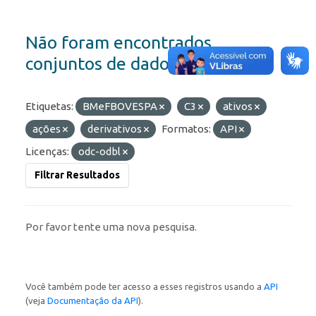
Não foram encontrados
conjuntos de dados
Etiquetas:
BMeFBOVESPA
C3
ativos
ações
derivativos
Formatos:
API
Licenças:
odc-odbl
Filtrar Resultados
Por favor tente uma nova pesquisa.
Você também pode ter acesso a esses registros usando a
API
(veja
Documentação da API
).