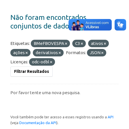
Não foram encontrados
conjuntos de dados
Etiquetas:
BMeFBOVESPA
C3
ativos
ações
derivativos
Formatos:
JSON
Licenças:
odc-odbl
Filtrar Resultados
Por favor tente uma nova pesquisa.
Você também pode ter acesso a esses registros usando a
API
(veja
Documentação da API
).