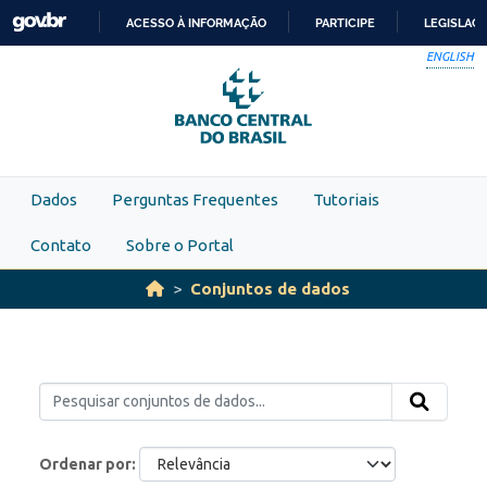
Skip to main content
ACESSO À INFORMAÇÃO
PARTICIPE
LEGISLAÇ
IR
ENGLISH
PARA
O
CONTEÚDO
Dados
Perguntas Frequentes
Tutoriais
Contato
Sobre o Portal
Conjuntos de dados
Ordenar por