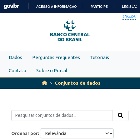
Skip to main content
ACESSO À INFORMAÇÃO
PARTICIPE
LEGISLAÇ
IR
ENGLISH
PARA
O
CONTEÚDO
Dados
Perguntas Frequentes
Tutoriais
Contato
Sobre o Portal
Conjuntos de dados
Ordenar por