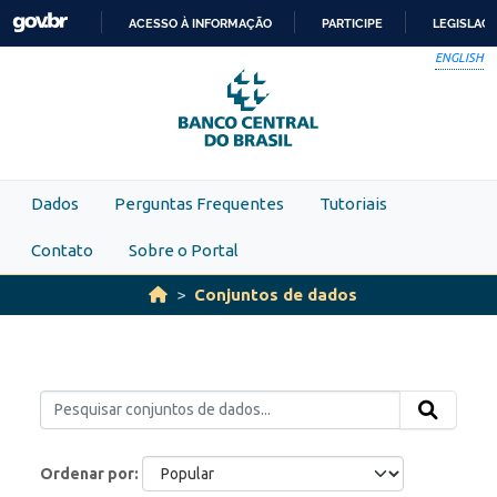
Skip to main content
ACESSO À INFORMAÇÃO
PARTICIPE
LEGISLAÇ
IR
ENGLISH
PARA
O
CONTEÚDO
Dados
Perguntas Frequentes
Tutoriais
Contato
Sobre o Portal
Conjuntos de dados
Ordenar por