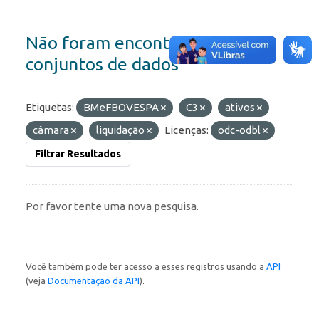
Não foram encontrados
conjuntos de dados
Etiquetas:
BMeFBOVESPA
C3
ativos
câmara
liquidação
Licenças:
odc-odbl
Filtrar Resultados
Por favor tente uma nova pesquisa.
Você também pode ter acesso a esses registros usando a
API
(veja
Documentação da API
).