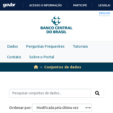
Skip to main content
ACESSO À INFORMAÇÃO
PARTICIPE
LEGISLAÇ
IR
ENGLISH
PARA
O
CONTEÚDO
Dados
Perguntas Frequentes
Tutoriais
Contato
Sobre o Portal
Conjuntos de dados
Ordenar por