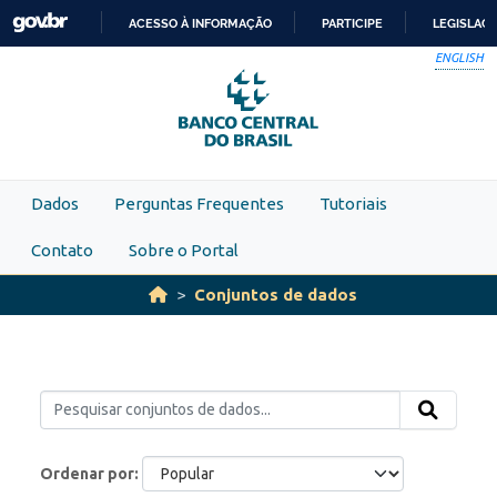
Skip to main content
ACESSO À INFORMAÇÃO
PARTICIPE
LEGISLAÇ
IR
ENGLISH
PARA
O
CONTEÚDO
Dados
Perguntas Frequentes
Tutoriais
Contato
Sobre o Portal
Conjuntos de dados
Ordenar por