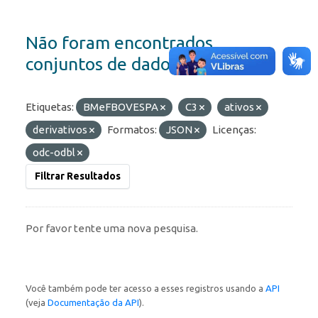
Não foram encontrados
conjuntos de dados
Etiquetas:
BMeFBOVESPA
C3
ativos
derivativos
Formatos:
JSON
Licenças:
odc-odbl
Filtrar Resultados
Por favor tente uma nova pesquisa.
Você também pode ter acesso a esses registros usando a
API
(veja
Documentação da API
).