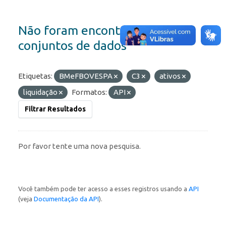
Não foram encontrados
conjuntos de dados
Etiquetas:
BMeFBOVESPA
C3
ativos
liquidação
Formatos:
API
Filtrar Resultados
Por favor tente uma nova pesquisa.
Você também pode ter acesso a esses registros usando a
API
(veja
Documentação da API
).