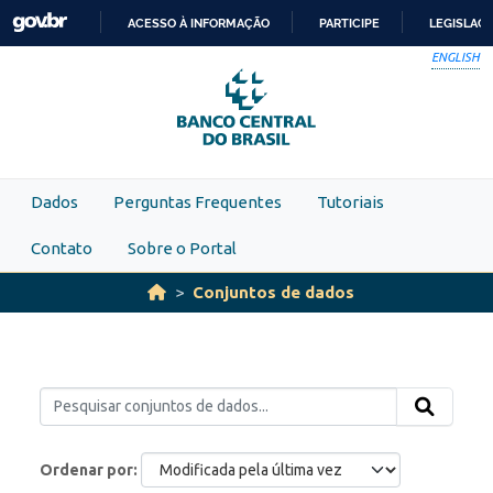
Skip to main content
ACESSO À INFORMAÇÃO
PARTICIPE
LEGISLAÇ
IR
ENGLISH
PARA
O
CONTEÚDO
Dados
Perguntas Frequentes
Tutoriais
Contato
Sobre o Portal
Conjuntos de dados
Ordenar por