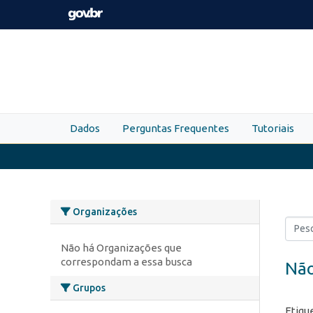
Skip to main content
Dados
Perguntas Frequentes
Tutoriais
Organizações
Não há Organizações que
correspondam a essa busca
Não
Grupos
Etiqu