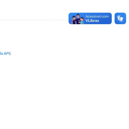
a API
).