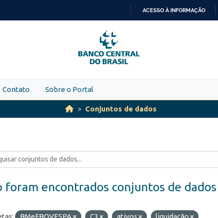
ACESSO À INFORMAÇÃO
IR
PARA
O
CONTEÚDO
Contato
Sobre o Portal
Conjuntos de dados
 foram encontrados conjuntos de dados
etas:
BMeFBOVESPA
C3
ativos
liquidação