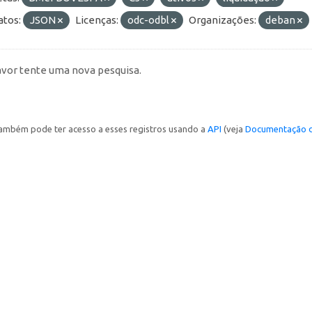
tos:
JSON
Licenças:
odc-odbl
Organizações:
deban
avor tente uma nova pesquisa.
ambém pode ter acesso a esses registros usando a
API
(veja
Documentação d