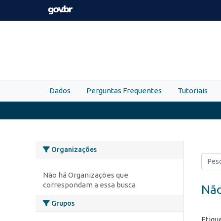
Skip to main content
Dados
Perguntas Frequentes
Tutoriais
Organizações
Não há Organizações que
correspondam a essa busca
Não
Grupos
Etiqu