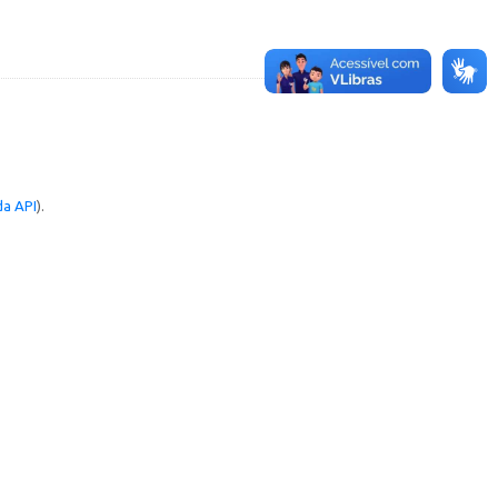
a API
).