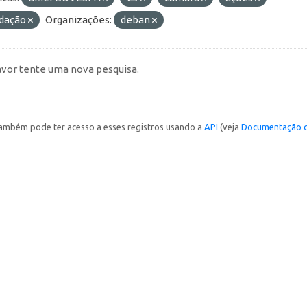
idação
Organizações:
deban
avor tente uma nova pesquisa.
ambém pode ter acesso a esses registros usando a
API
(veja
Documentação d