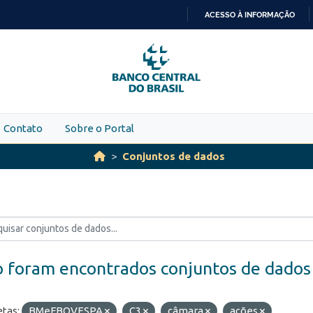
ACESSO À INFORMAÇÃO
IR
PARA
O
CONTEÚDO
Contato
Sobre o Portal
Conjuntos de dados
 foram encontrados conjuntos de dados
etas:
BMeFBOVESPA
C3
câmara
ações