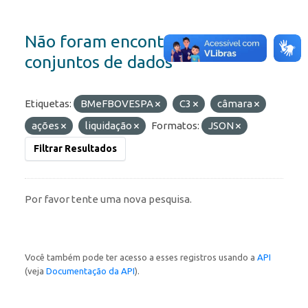
Não foram encontrados
conjuntos de dados
Etiquetas:
BMeFBOVESPA
C3
câmara
ações
liquidação
Formatos:
JSON
Filtrar Resultados
Por favor tente uma nova pesquisa.
Você também pode ter acesso a esses registros usando a
API
(veja
Documentação da API
).