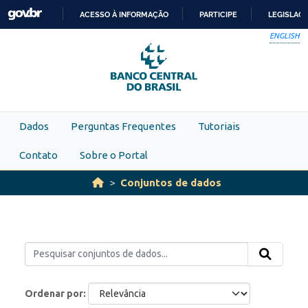
Skip to main content
ACESSO À INFORMAÇÃO
PARTICIPE
LEGISLAÇ
IR
ENGLISH
PARA
O
CONTEÚDO
Dados
Perguntas Frequentes
Tutoriais
Contato
Sobre o Portal
Conjuntos de dados
Ordenar por