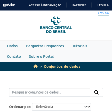
Skip to main content
ACESSO À INFORMAÇÃO
PARTICIPE
LEGISLAÇ
IR
ENGLISH
PARA
O
CONTEÚDO
Dados
Perguntas Frequentes
Tutoriais
Contato
Sobre o Portal
Conjuntos de dados
Ordenar por