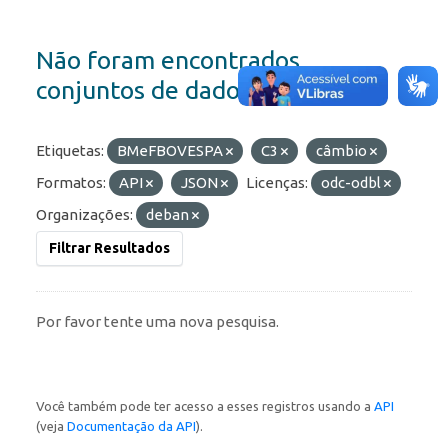
Não foram encontrados
conjuntos de dados
Etiquetas:
BMeFBOVESPA
C3
câmbio
Formatos:
API
JSON
Licenças:
odc-odbl
Organizações:
deban
Filtrar Resultados
Por favor tente uma nova pesquisa.
Você também pode ter acesso a esses registros usando a
API
(veja
Documentação da API
).