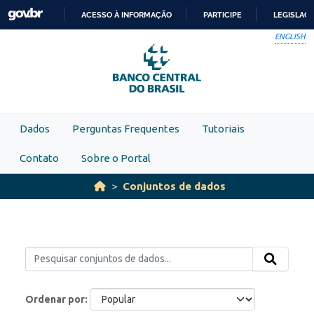
Skip to main content
ACESSO À INFORMAÇÃO
PARTICIPE
LEGISLAÇ
IR
ENGLISH
PARA
O
CONTEÚDO
Dados
Perguntas Frequentes
Tutoriais
Contato
Sobre o Portal
Conjuntos de dados
Ordenar por