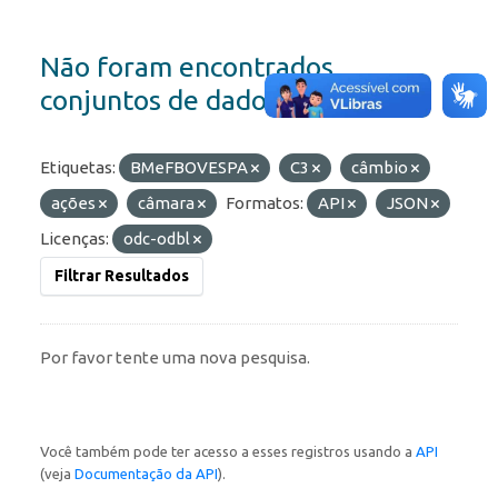
Não foram encontrados
conjuntos de dados
Etiquetas:
BMeFBOVESPA
C3
câmbio
ações
câmara
Formatos:
API
JSON
Licenças:
odc-odbl
Filtrar Resultados
Por favor tente uma nova pesquisa.
Você também pode ter acesso a esses registros usando a
API
(veja
Documentação da API
).