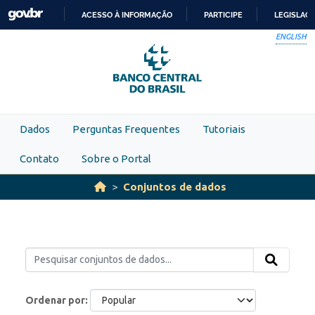
Skip to main content
ACESSO À INFORMAÇÃO
PARTICIPE
LEGISLAÇ
IR
ENGLISH
PARA
O
CONTEÚDO
Dados
Perguntas Frequentes
Tutoriais
Contato
Sobre o Portal
Conjuntos de dados
Ordenar por