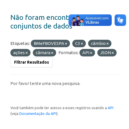
Não foram encontrados
conjuntos de dados
Etiquetas:
BMeFBOVESPA
C3
câmbio
ações
câmara
Formatos:
API
JSON
Filtrar Resultados
Por favor tente uma nova pesquisa.
Você também pode ter acesso a esses registros usando a
API
(veja
Documentação da API
).