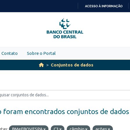
ACESSO À INFORMAÇÃO
IR
PARA
O
CONTEÚDO
Contato
Sobre o Portal
Conjuntos de dados
 foram encontrados conjuntos de dados
etas:
BMeFBOVESPA
C3
câmbio
ações