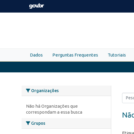
Skip to main content
Dados
Perguntas Frequentes
Tutoriais
Organizações
Não há Organizações que
correspondam a essa busca
Não
Grupos
Etiqu