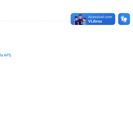
a API
).