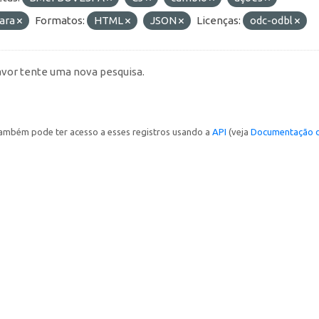
ara
Formatos:
HTML
JSON
Licenças:
odc-odbl
avor tente uma nova pesquisa.
ambém pode ter acesso a esses registros usando a
API
(veja
Documentação d