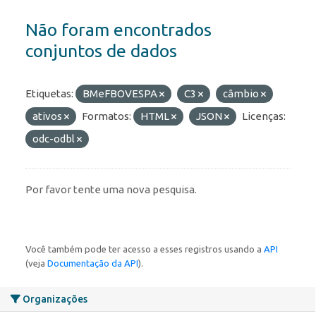
Não foram encontrados
conjuntos de dados
Etiquetas:
BMeFBOVESPA
C3
câmbio
ativos
Formatos:
HTML
JSON
Licenças:
odc-odbl
Por favor tente uma nova pesquisa.
Você também pode ter acesso a esses registros usando a
API
(veja
Documentação da API
).
Organizações