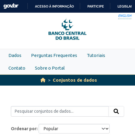
Skip to main content
ACESSO À INFORMAÇÃO
PARTICIPE
LEGISLAÇ
IR
ENGLISH
PARA
O
CONTEÚDO
Dados
Perguntas Frequentes
Tutoriais
Contato
Sobre o Portal
Conjuntos de dados
Ordenar por