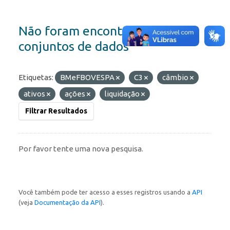
Não foram encontrados
conjuntos de dados
Etiquetas:
BMeFBOVESPA
C3
câmbio
ativos
ações
liquidação
Filtrar Resultados
Por favor tente uma nova pesquisa.
Você também pode ter acesso a esses registros usando a
API
(veja
Documentação da API
).