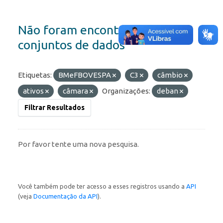
Não foram encontrados
conjuntos de dados
Etiquetas:
BMeFBOVESPA
C3
câmbio
ativos
câmara
Organizações:
deban
Filtrar Resultados
Por favor tente uma nova pesquisa.
Você também pode ter acesso a esses registros usando a
API
(veja
Documentação da API
).