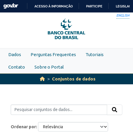
Skip to main content
ACESSO À INFORMAÇÃO
PARTICIPE
LEGISLAÇ
IR
ENGLISH
PARA
O
CONTEÚDO
Dados
Perguntas Frequentes
Tutoriais
Contato
Sobre o Portal
Conjuntos de dados
Ordenar por