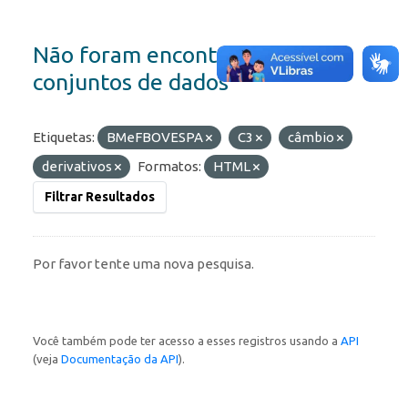
Não foram encontrados
conjuntos de dados
Etiquetas:
BMeFBOVESPA
C3
câmbio
derivativos
Formatos:
HTML
Filtrar Resultados
Por favor tente uma nova pesquisa.
Você também pode ter acesso a esses registros usando a
API
(veja
Documentação da API
).