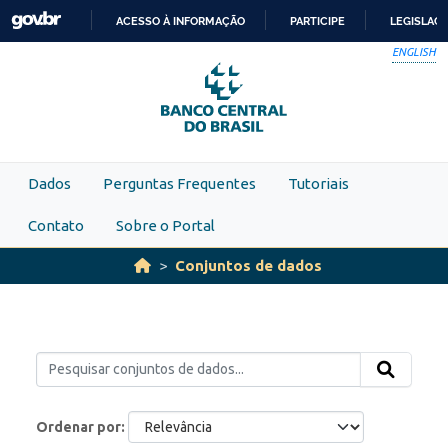
Skip to main content
ACESSO À INFORMAÇÃO
PARTICIPE
LEGISLAÇ
IR
ENGLISH
PARA
O
CONTEÚDO
Dados
Perguntas Frequentes
Tutoriais
Contato
Sobre o Portal
Conjuntos de dados
Ordenar por