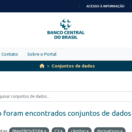
ACESSO À INFORMAÇÃO
IR
PARA
O
CONTEÚDO
Contato
Sobre o Portal
Conjuntos de dados
 foram encontrados conjuntos de dados
etas:
BMeFBOVESPA
C3
câmbio
derivativos