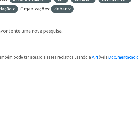
idação
Organizações:
deban
avor tente uma nova pesquisa.
ambém pode ter acesso a esses registros usando a
API
(veja
Documentação d