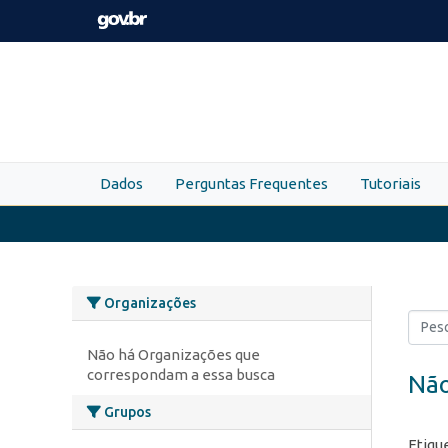
Skip to main content
Dados
Perguntas Frequentes
Tutoriais
Organizações
Não há Organizações que
correspondam a essa busca
Não
Grupos
Etiqu