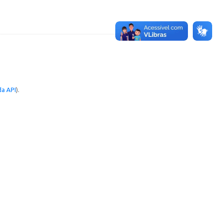
a API
).