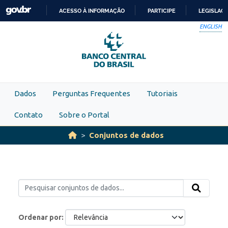
Skip to main content
ACESSO À INFORMAÇÃO
PARTICIPE
LEGISLAÇ
IR
ENGLISH
PARA
O
CONTEÚDO
Dados
Perguntas Frequentes
Tutoriais
Contato
Sobre o Portal
Conjuntos de dados
Ordenar por