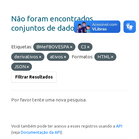
Não foram encontrados
conjuntos de dados
Etiquetas:
BMeFBOVESPA
C3
derivativos
ativos
Formatos:
HTML
JSON
Filtrar Resultados
Por favor tente uma nova pesquisa.
Você também pode ter acesso a esses registros usando a
API
(veja
Documentação da API
).