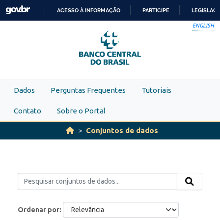
Skip to main content
ACESSO À INFORMAÇÃO
PARTICIPE
LEGISLAÇ
IR
ENGLISH
PARA
O
CONTEÚDO
Dados
Perguntas Frequentes
Tutoriais
Contato
Sobre o Portal
Conjuntos de dados
Ordenar por