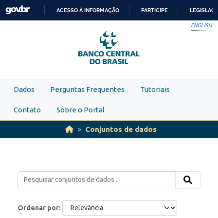
Skip to main content
ACESSO À INFORMAÇÃO
PARTICIPE
LEGISLAÇ
IR
ENGLISH
PARA
O
CONTEÚDO
Dados
Perguntas Frequentes
Tutoriais
Contato
Sobre o Portal
Conjuntos de dados
Ordenar por