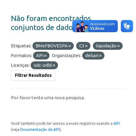
Não foram encontrados
conjuntos de dados
Etiquetas:
BMeFBOVESPA
C3
liquidação
Formatos:
API
Organizações:
deban
Licenças:
odc-odbl
Filtrar Resultados
Por favor tente uma nova pesquisa.
Você também pode ter acesso a esses registros usando a
API
(veja
Documentação da API
).