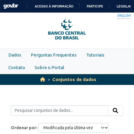
Skip to main content
ACESSO À INFORMAÇÃO
PARTICIPE
LEGISLAÇ
IR
ENGLISH
PARA
O
CONTEÚDO
Dados
Perguntas Frequentes
Tutoriais
Contato
Sobre o Portal
Conjuntos de dados
Ordenar por