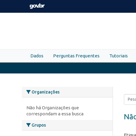
Skip to main content
Dados
Perguntas Frequentes
Tutoriais
Organizações
Não há Organizações que
correspondam a essa busca
Não
Grupos
Etiqu