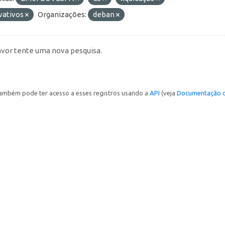
vativos
Organizações:
deban
avor tente uma nova pesquisa.
ambém pode ter acesso a esses registros usando a
API
(veja
Documentação d