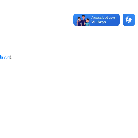
a API
).