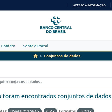
ACESSO À INFORMAÇÃO
IR
PARA
O
CONTEÚDO
Contato
Sobre o Portal
Conjuntos de dados
 foram encontrados conjuntos de dados
etas:
BMeFBOVESPA
CIP
Formatos:
JSON