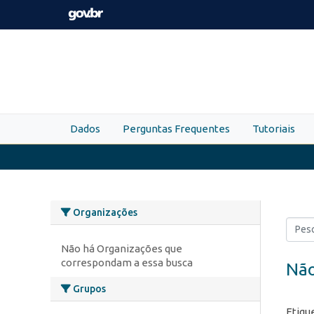
Skip to main content
Dados
Perguntas Frequentes
Tutoriais
Organizações
Não há Organizações que
correspondam a essa busca
Não
Grupos
Etiqu