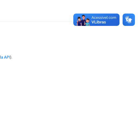
a API
).