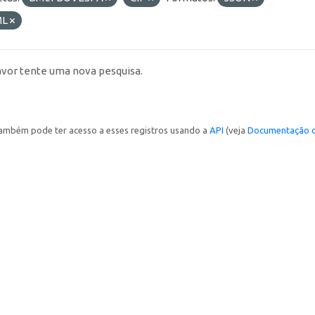
ML
avor tente uma nova pesquisa.
ambém pode ter acesso a esses registros usando a
API
(veja
Documentação d