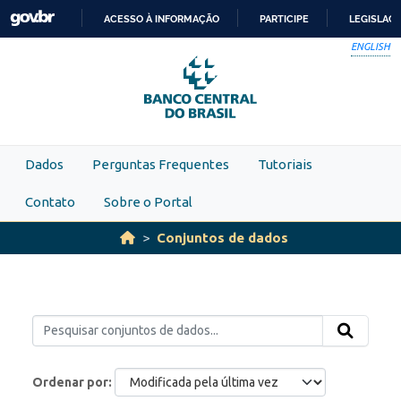
Skip to main content
ACESSO À INFORMAÇÃO
PARTICIPE
LEGISLAÇ
IR
ENGLISH
PARA
O
CONTEÚDO
Dados
Perguntas Frequentes
Tutoriais
Contato
Sobre o Portal
Conjuntos de dados
Ordenar por