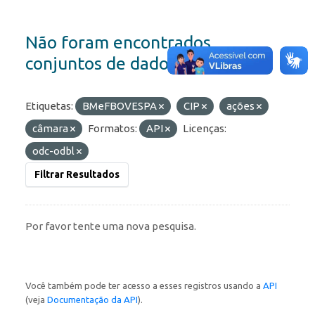
Não foram encontrados
conjuntos de dados
Etiquetas:
BMeFBOVESPA
CIP
ações
câmara
Formatos:
API
Licenças:
odc-odbl
Filtrar Resultados
Por favor tente uma nova pesquisa.
Você também pode ter acesso a esses registros usando a
API
(veja
Documentação da API
).