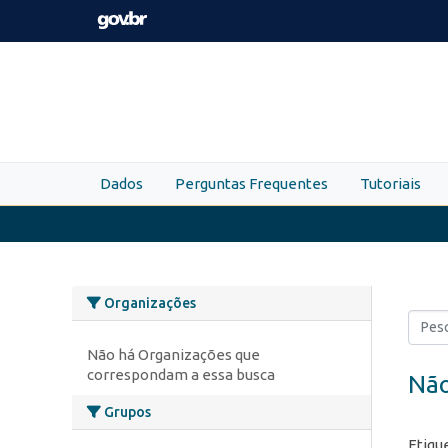
Skip to main content
Dados
Perguntas Frequentes
Tutoriais
Organizações
Não há Organizações que
correspondam a essa busca
Não
Grupos
Etiqu