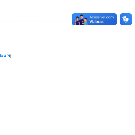
a API
).