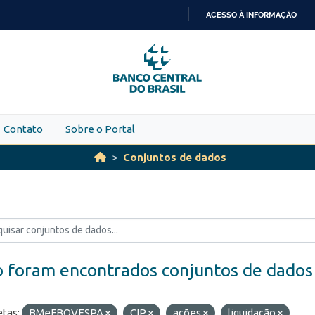
ACESSO À INFORMAÇÃO
IR
PARA
O
CONTEÚDO
Contato
Sobre o Portal
Conjuntos de dados
 foram encontrados conjuntos de dados
etas:
BMeFBOVESPA
CIP
ações
liquidação