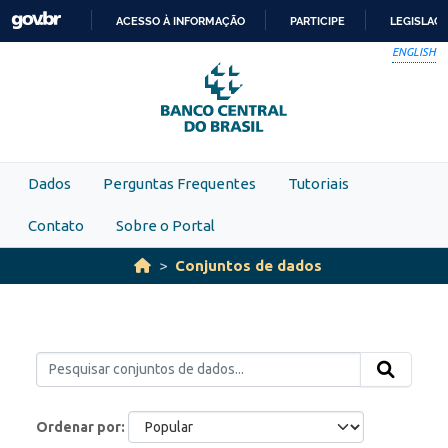
Skip to main content
ACESSO À INFORMAÇÃO
PARTICIPE
LEGISLAÇ
IR
ENGLISH
PARA
O
CONTEÚDO
Dados
Perguntas Frequentes
Tutoriais
Contato
Sobre o Portal
Conjuntos de dados
Ordenar por