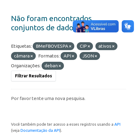
Não foram encontrados
conjuntos de dados
Etiquetas:
BMeFBOVESPA
CIP
ativos
câmara
Formatos:
API
JSON
Organizações:
deban
Filtrar Resultados
Por favor tente uma nova pesquisa.
Você também pode ter acesso a esses registros usando a
API
(veja
Documentação da API
).