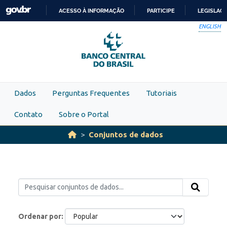
Skip to main content
ACESSO À INFORMAÇÃO
PARTICIPE
LEGISLAÇ
IR
ENGLISH
PARA
O
CONTEÚDO
Dados
Perguntas Frequentes
Tutoriais
Contato
Sobre o Portal
Conjuntos de dados
Ordenar por