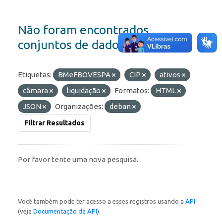
Não foram encontrados
conjuntos de dados
Etiquetas:
BMeFBOVESPA
CIP
ativos
câmara
liquidação
Formatos:
HTML
JSON
Organizações:
deban
Filtrar Resultados
Por favor tente uma nova pesquisa.
Você também pode ter acesso a esses registros usando a
API
(veja
Documentação da API
).