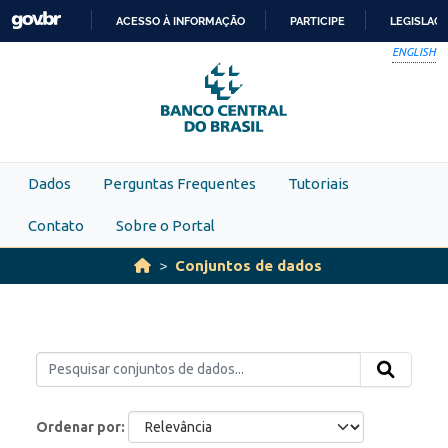
Skip to main content
ACESSO À INFORMAÇÃO
PARTICIPE
LEGISLAÇ
IR
ENGLISH
PARA
O
CONTEÚDO
Dados
Perguntas Frequentes
Tutoriais
Contato
Sobre o Portal
Conjuntos de dados
Ordenar por