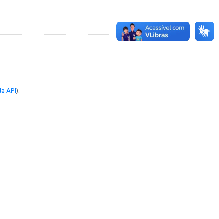
a API
).