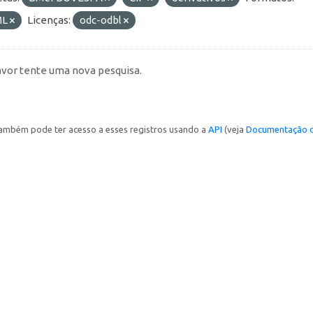
ML
Licenças:
odc-odbl
avor tente uma nova pesquisa.
ambém pode ter acesso a esses registros usando a
API
(veja
Documentação d