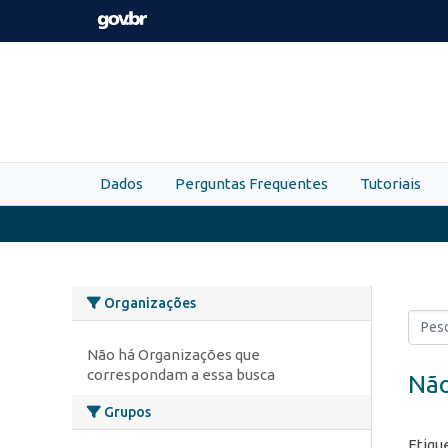
Skip to main content
Dados
Perguntas Frequentes
Tutoriais
Organizações
Não há Organizações que
correspondam a essa busca
Não
Grupos
Etiqu