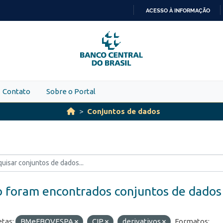
ACESSO À INFORMAÇÃO
IR
PARA
O
CONTEÚDO
Contato
Sobre o Portal
Conjuntos de dados
 foram encontrados conjuntos de dados
etas:
BMeFBOVESPA
CIP
derivativos
Formatos: