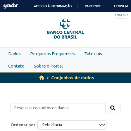
Skip to main content
ACESSO À INFORMAÇÃO
PARTICIPE
LEGISLAÇ
IR
ENGLISH
PARA
O
CONTEÚDO
Dados
Perguntas Frequentes
Tutoriais
Contato
Sobre o Portal
Conjuntos de dados
Ordenar por