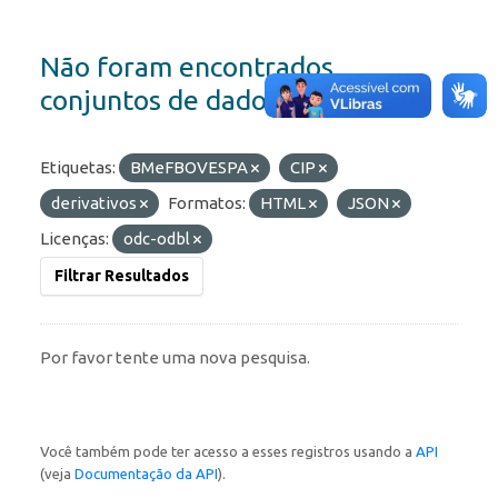
Não foram encontrados
conjuntos de dados
Etiquetas:
BMeFBOVESPA
CIP
derivativos
Formatos:
HTML
JSON
Licenças:
odc-odbl
Filtrar Resultados
Por favor tente uma nova pesquisa.
Você também pode ter acesso a esses registros usando a
API
(veja
Documentação da API
).