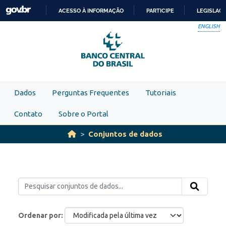
Skip to main content
ACESSO À INFORMAÇÃO
PARTICIPE
LEGISLAÇ
IR
ENGLISH
PARA
O
CONTEÚDO
Dados
Perguntas Frequentes
Tutoriais
Contato
Sobre o Portal
Conjuntos de dados
Ordenar por