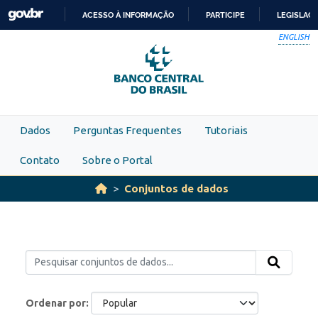
Skip to main content
ACESSO À INFORMAÇÃO
PARTICIPE
LEGISLAÇ
IR
ENGLISH
PARA
O
CONTEÚDO
Dados
Perguntas Frequentes
Tutoriais
Contato
Sobre o Portal
Conjuntos de dados
Ordenar por