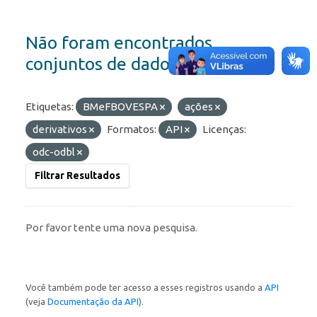
Não foram encontrados
conjuntos de dados
Etiquetas:
BMeFBOVESPA
ações
derivativos
Formatos:
API
Licenças:
odc-odbl
Filtrar Resultados
Por favor tente uma nova pesquisa.
Você também pode ter acesso a esses registros usando a
API
(veja
Documentação da API
).